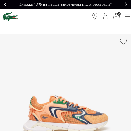
Знижка 10% на перше замовлення після реєстрації*
0
Легке
Потрібна
повернення
допомога?
Безкоштовна
Безпечна
доставка від
оплата
5000₴*