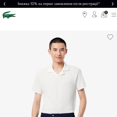
Знижка 10% на перше замовлення після реєстрації*
0
Легке
Потрібна
повернення
допомога?
Безкоштовна
Безпечна
доставка від
оплата
5000₴*