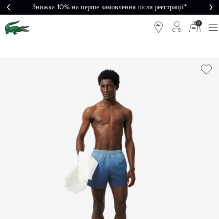
Знижка 10% на перше замовлення після реєстрації*
0
Легке
Потрібна
повернення
допомога?
Безкоштовна
Безпечна
доставка від
оплата
5000₴*