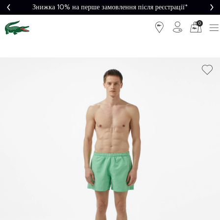
Знижка 10% на перше замовлення після реєстрації*
0
Легке
Потрібна
повернення
допомога?
Безкоштовна
Безпечна
доставка від
оплата
5000₴*