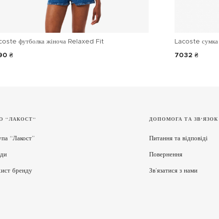
coste футболка жіноча Relaxed Fit
Lacoste сумка 
90 ₴
7032 ₴
О “ЛАКОСТ”
ДОПОМОГА ТА ЗВ'ЯЗОК
упа “Лакост”
Питання та відповіді
ди
Повернення
хист бренду
Зв’язатися з нами