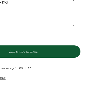
Бежевий • IXQ
Додати до кошика
ставка від 5000 uah
инах