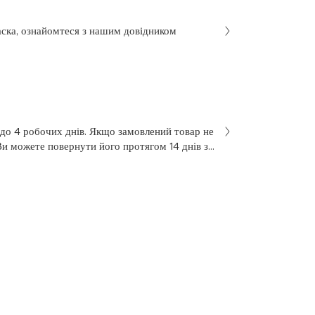
аска, ознайомтеся з нашим довідником
 до 4 робочих днів. Якщо замовлений товар не
Ви можете повернути його протягом 14 днів з
не був у використанні. Щоб здійснити
 у заяві на повернення, яку Ви отримали разом
 нашою службою підтримки клієнтів за
7 з понеділка по п’ятницю, з 10 до 18.