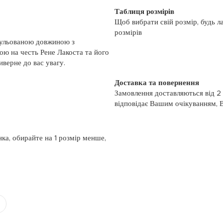
Таблиця розмірів
Щоб вибрати свій розмір, будь л
розмірів
гульованою довжиною з
ою на честь Рене Лакоста та його
иверне до вас увагу.
Доставка та повернення
Замовлення доставляються від 2
відповідає Вашим очікуванням, 
моменту отримання, якщо товар 
повернення, слідуйте інформації
із замовленням або зв’яжіться з
нка, обирайте на 1 розмір менше,
номером телефону: (044)-333-606