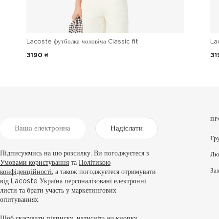
Lacoste футболка чоловіча Classic fit
La
3190 ₴
31
ПР
Надіслати
Гр
Підписуючись на цю розсилку, Ви погоджуєтеся з
Лю
Умовами користування
та
Політикою
За
конфіденційності
, а також погоджуєтеся отримувати
від Lacoste Україна персоналізовані електронні
листи та брати участь у маркетингових
опитуваннях.
Щоб скасувати підписку, натисніть на кнопку