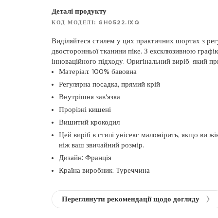
Деталі продукту
КОД МОДЕЛІ: GH0522.IXQ
Виділяйтеся стилем у цих практичних шортах з ре
двосторонньої тканини піке. З ексклюзивною графік
інноваційного підходу. Оригінальний виріб, який пр
Матеріал: 100% бавовна
Регулярна посадка, прямий крій
Внутрішня зав'язка
Прорізні кишені
Вишитий крокодил
Цей виріб в стилі унісекс маломірить, якщо ви жі
ніж ваш звичайний розмір.
Дизайн: Франція
Країна виробник: Туреччина
Переглянути рекомендації щодо догляду