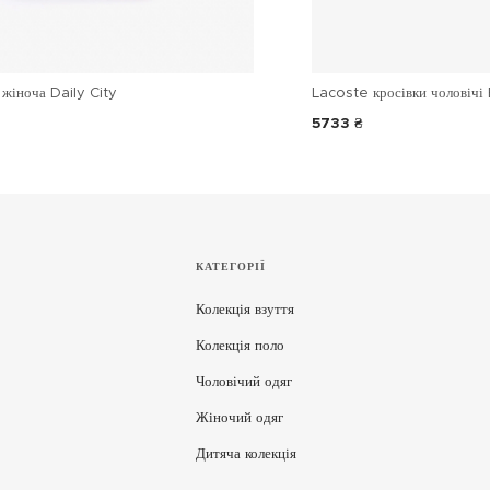
жіноча Daily City
Lacoste кросівки чоловічі 
5733 ₴
КАТЕГОРІЇ
Колекція взуття
Колекція поло
Чоловічий одяг
Жіночий одяг
Дитяча колекція