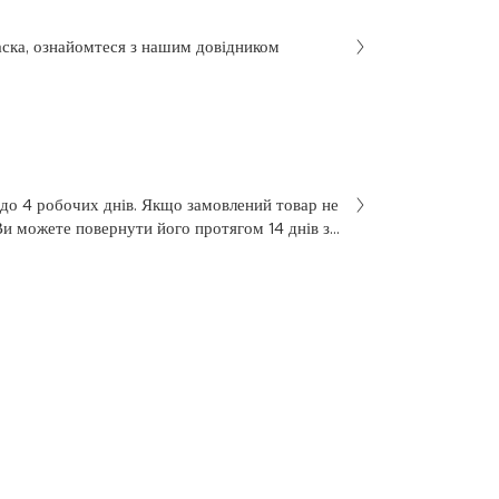
аска, ознайомтеся з нашим довідником
 до 4 робочих днів. Якщо замовлений товар не
Ви можете повернути його протягом 14 днів з
не був у використанні. Щоб здійснити
 у заяві на повернення, яку Ви отримали разом
 нашою службою підтримки клієнтів за
7 з понеділка по п’ятницю, з 10 до 18.