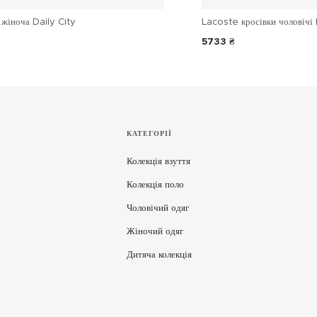
жіноча Daily City
Lacoste кросівки чоловічі 
5733 ₴
КАТЕГОРІЇ
Колекція взуття
Колекція поло
Чоловічий одяг
Жіночий одяг
Дитяча колекція