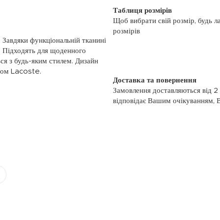
Таблиця розмірів
Щоб вибрати свій розмір, будь л
розмірів
 Завдяки функціональній тканині
. Підходять для щоденного
ься з будь-яким стилем. Дизайн
пом Lacoste.
Доставка та повернення
Замовлення доставляються від 2
відповідає Вашим очікуванням, 
моменту отримання, якщо товар 
повернення, слідуйте інформації
із замовленням або зв’яжіться з
номером телефону: (044)-333-606