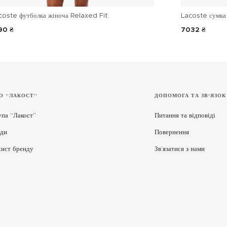
coste футболка жіноча Relaxed Fit
Lacoste сумка 
90 ₴
7032 ₴
О “ЛАКОСТ”
ДОПОМОГА ТА ЗВ'ЯЗОК
упа “Лакост”
Питання та відповіді
ди
Повернення
хист бренду
Зв’язатися з нами