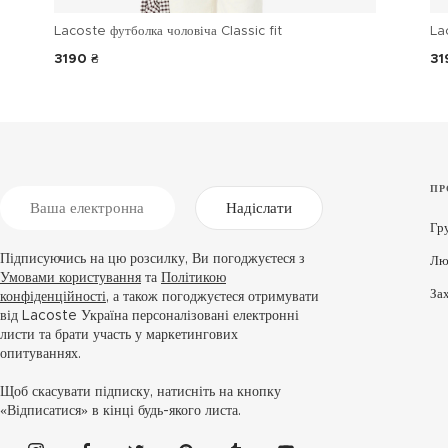
Lacoste футболка чоловіча Classic fit
La
3190 ₴
31
ПР
Надіслати
Гр
Підписуючись на цю розсилку, Ви погоджуєтеся з
Лю
Умовами користування
та
Політикою
За
конфіденційності
, а також погоджуєтеся отримувати
від Lacoste Україна персоналізовані електронні
листи та брати участь у маркетингових
опитуваннях.
Щоб скасувати підписку, натисніть на кнопку
«Відписатися» в кінці будь-якого листа.