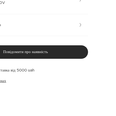
 • 70V
р
Повідомити про наявність
ставка від 5000 uah
инах