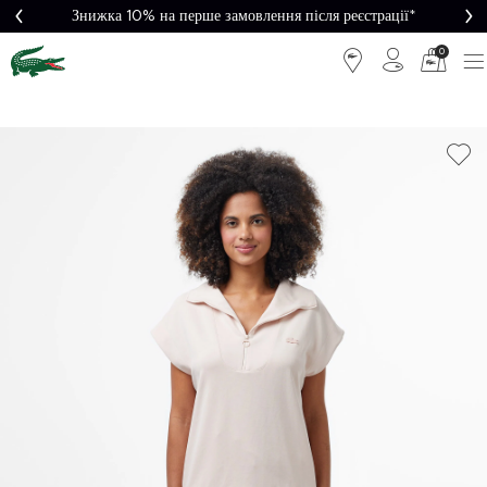
Знижка 10% на перше замовлення після реєстрації*
0
Легке
Потрібна
повернення
допомога?
Безкоштовна
Безпечна
доставка від
оплата
5000₴*