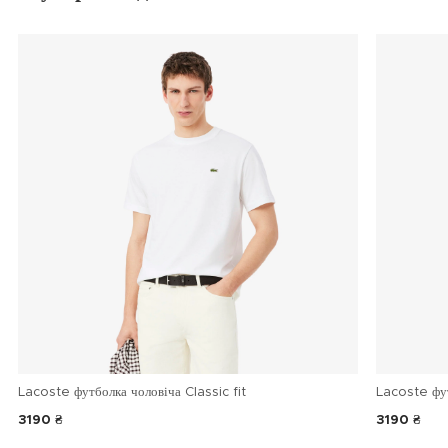
Lacoste футболка чоловіча Classic fit
Lacoste фу
3190 ₴
3190 ₴