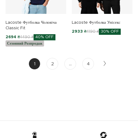
Lacoste Футболка Чоловіча
Lacoste Футболка Унісекс
Classic Fit
2933 ₴
4190 ₴
30% OFF
2694 ₴
4490 ₴
40% OFF
Сезонний Розпродаж
1
2
...
4