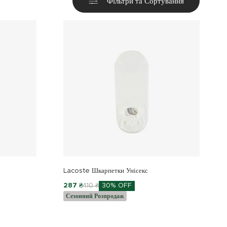
Фільтри та Сортування
Lacoste Шкарпетки Унісекс
287 ₴
410 ₴
30% OFF
Сезонний Розпродаж