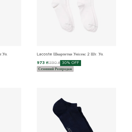
.уп.
Lacoste Шкарпетки Унісекс 2 Шт. Уп.
973 ₴
1390 ₴
30% OFF
Сезонний Розпродаж