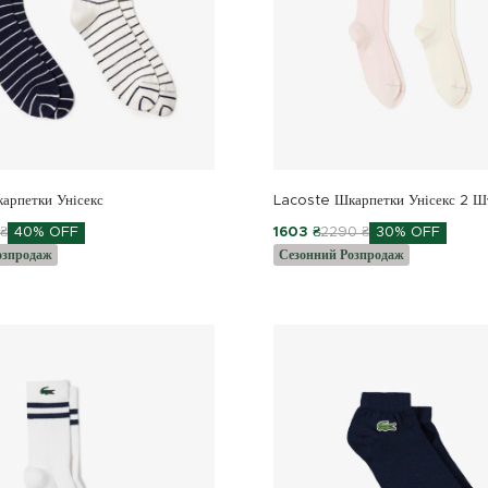
арпетки Унісекс
Lacoste Шкарпетки Унісекс 2 Шт
 ₴
40% OFF
1603 ₴
2290 ₴
30% OFF
озпродаж
Сезонний Розпродаж