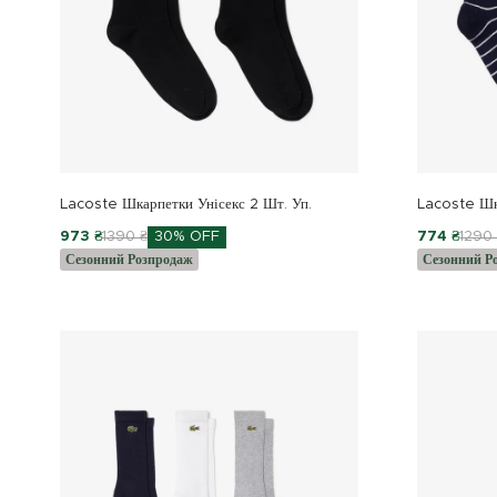
Lacoste Шкарпетки Унісекс 2 Шт. Уп.
Lacoste Шк
973 ₴
1390 ₴
30% OFF
774 ₴
1290
Сезонний Розпродаж
Сезонний Р