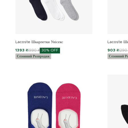
Lacoste Шкарпетки Унісекс
Lacoste Шк
1393 ₴
1990 ₴
30% OFF
903 ₴
1290
Сезонний Розпродаж
Сезонний Р