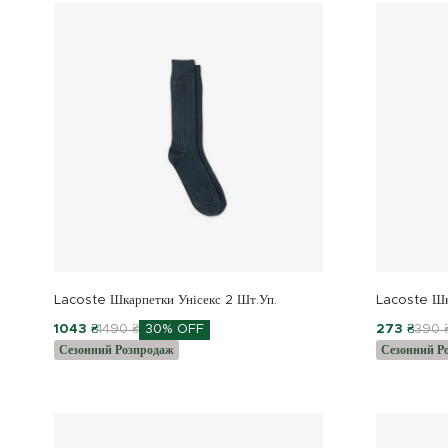
Lacoste Шкарпетки Унісекс 2 Шт.уп.
Lacoste Шк
1043 ₴
1490 ₴
30% OFF
273 ₴
390 
Сезонний Розпродаж
Сезонний Р