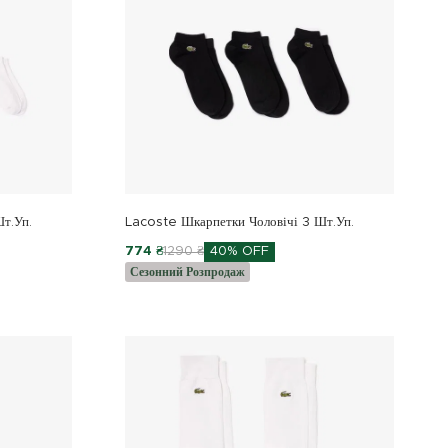
т.уп.
Lacoste Шкарпетки Чоловічі 3 Шт.уп.
774 ₴
1290 ₴
40% OFF
Сезонний Розпродаж