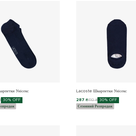
арпетки Унісекс
Lacoste Шкарпетки Унісекс
₴
30% OFF
287 ₴
410 ₴
30% OFF
озпродаж
Сезонний Розпродаж