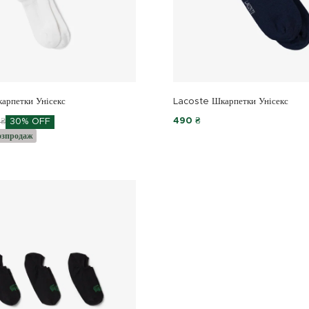
арпетки Унісекс
Lacoste Шкарпетки Унісекс
490 ₴
 ₴
30% OFF
озпродаж