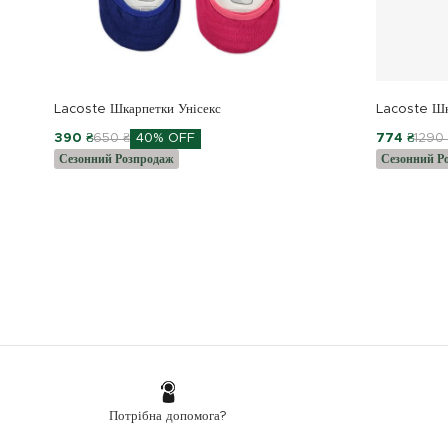
Lacoste Шкарпетки Унісекс
Lacoste Шк
390 ₴
650 ₴
40% OFF
774 ₴
1290
Сезонний Розпродаж
Сезонний Р
Потрібна допомога?