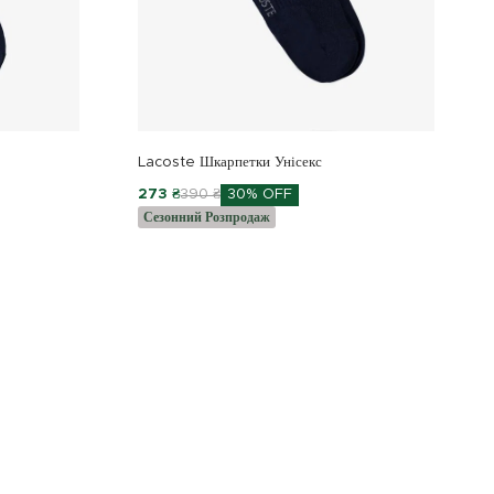
Lacoste Шкарпетки Унісекс
273 ₴
390 ₴
30% OFF
Сезонний Розпродаж