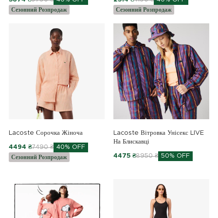
Сезонний Розпродаж
Сезонний Розпродаж
Lacoste Сорочка Жіноча
Lacoste Вітровка Унісекс LIVE
На Блискавці
4494 ₴
7490 ₴
40% OFF
4475 ₴
8950 ₴
50% OFF
Сезонний Розпродаж