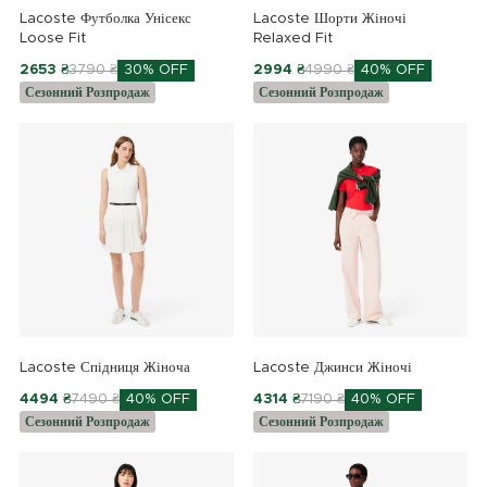
Lacoste Футболка Унісекс
Lacoste Шорти Жіночі
Loose Fit
Relaxed Fit
2653 ₴
3790 ₴
30% OFF
2994 ₴
4990 ₴
40% OFF
Сезонний Розпродаж
Сезонний Розпродаж
Lacoste Спідниця Жіноча
Lacoste Джинси Жіночі
4494 ₴
7490 ₴
40% OFF
4314 ₴
7190 ₴
40% OFF
Сезонний Розпродаж
Сезонний Розпродаж