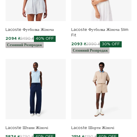
Lacoste Футболка Жіноча
Lacoste Футболка Жіноча Slim
Fit
2094 ₴
3490 ₴
40% OFF
2093 ₴
2990 ₴
30% OFF
Сезонний Розпродаж
Сезонний Розпродаж
Lacoste Штани Жіночі
Lacoste Шорти Жіночі
5874 ₴
9790 ₴
40% OFF
2514 ₴
4190 ₴
40% OFF