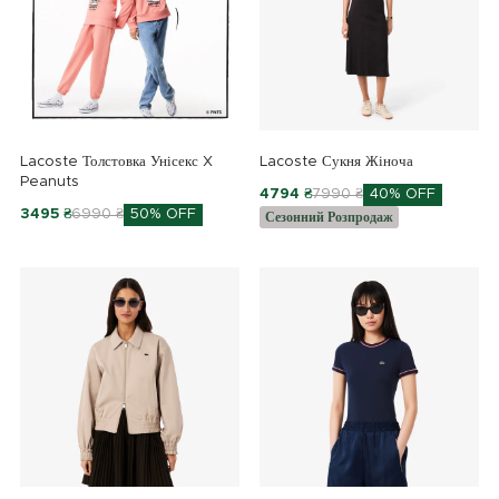
Lacoste Толстовка Унісекс X
Lacoste Сукня Жіноча
Peanuts
4794 ₴
7990 ₴
40% OFF
3495 ₴
6990 ₴
50% OFF
Сезонний Розпродаж