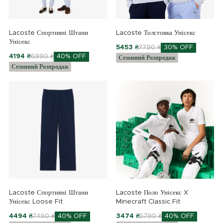
Lacoste Спортивні Штани
Lacoste Толстовка Унісекс
Унісекс
5453 ₴
7790 ₴
30% OFF
4194 ₴
6990 ₴
40% OFF
Сезонний Розпродаж
Сезонний Розпродаж
Lacoste Спортивні Штани
Lacoste Поло Унісекс X
Унісекс Loose Fit
Minecraft Classic Fit
4494 ₴
7490 ₴
40% OFF
3474 ₴
5790 ₴
40% OFF