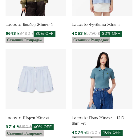
Lacoste Бомбер Жіночий
Lacoste Футболка Жіноча
6643 ₴
9490 ₴
30% OFF
4053 ₴
5790 ₴
30% OFF
Сезонний Розпродаж
Сезонний Розпродаж
Lacoste Шорти Жіночі
Lacoste Поло Жіноче L.12.D
Slim Fit
3714 ₴
6190 ₴
40% OFF
4074 ₴
6790 ₴
40% OFF
Сезонний Розпродаж