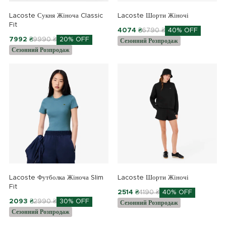
Lacoste Сукня Жіноча Classic
Lacoste Шорти Жіночі
Fit
4074 ₴
6790 ₴
40% OFF
7992 ₴
9990 ₴
20% OFF
Сезонний Розпродаж
Сезонний Розпродаж
Lacoste Футболка Жіноча Slim
Lacoste Шорти Жіночі
Fit
2514 ₴
4190 ₴
40% OFF
2093 ₴
2990 ₴
30% OFF
Сезонний Розпродаж
Сезонний Розпродаж