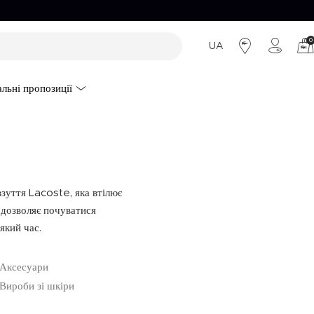
0
UA
льні пропозиції
ВИРОБИ ЗІ ШКІРИ
ВИРОБИ ЗІ ШКІРИ
Сумки
Сумки
Гаманці
Гаманці
Ремені
взуття Lacoste, яка втілює
 дозволяє почуватися
який час.
Аксесуари
Вироби зі шкіри