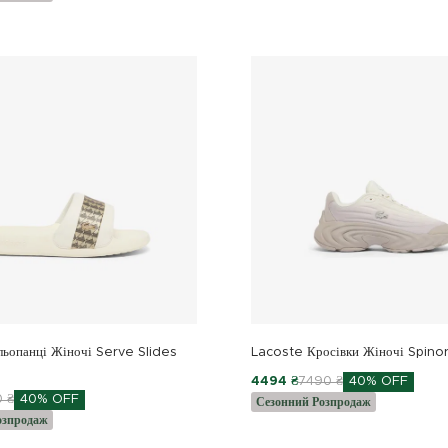
ьопанці Жіночі Serve Slides
Lacoste Кросівки Жіночі Spino
4494 ₴
7490 ₴
40% OFF
 ₴
40% OFF
Сезонний Розпродаж
озпродаж