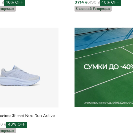
 ₴
40% OFF
3714 ₴
6190 ₴
40% OFF
озпродаж
Сезонний Розпродаж
осівки Жіночі Neo Run Active
0 ₴
40% OFF
озпродаж