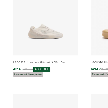
Lacoste Кросівки Жіночі Side Low
Lacoste Шл
4314 ₴
7190 ₴
40% OFF
1494 ₴
249
Сезонний Розпродаж
Сезонний Р