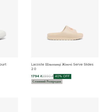
ourt
Lacoste Шльопанці Жіночі Serve Slides
2.0
1794 ₴
2990 ₴
40% OFF
Сезонний Розпродаж