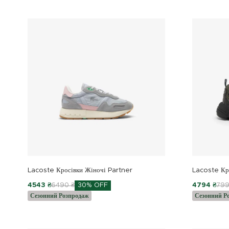
Lacoste Кросівки Жіночі Partner
Lacoste Кр
4543 ₴
6490 ₴
30% OFF
4794 ₴
799
Сезонний Розпродаж
Сезонний Р