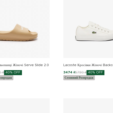
ьопанці Жіночі Serve Slide 2.0
Lacoste Кросівки Жіночі Backc
0 ₴
40% OFF
3474 ₴
5790 ₴
40% OFF
озпродаж
Сезонний Розпродаж