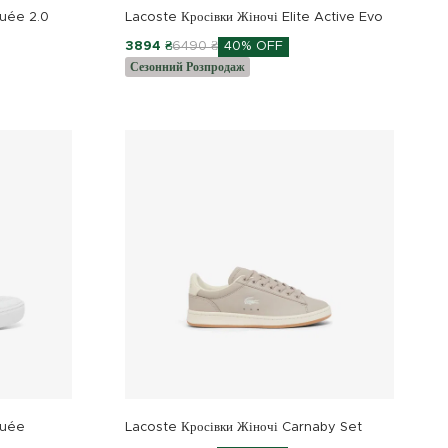
quée 2.0
Lacoste Кросівки Жіночі Elite Active Evo
3894 ₴
6490 ₴
40% OFF
Сезонний Розпродаж
quée
Lacoste Кросівки Жіночі Carnaby Set