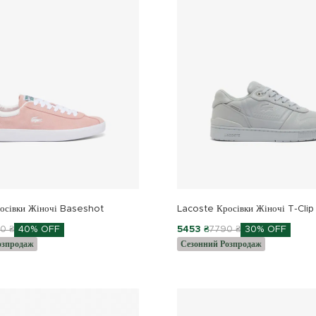
осівки Жіночі Baseshot
Lacoste Кросівки Жіночі T-Clip
0 ₴
40% OFF
5453 ₴
7790 ₴
30% OFF
озпродаж
Сезонний Розпродаж