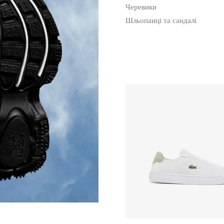
Черевики
Шльопанці та сандалі