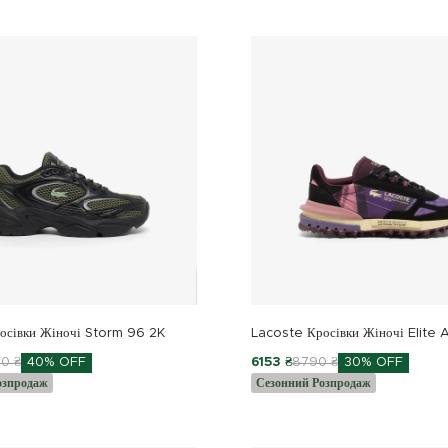
осівки Жіночі Storm 96 2K
Lacoste Кросівки Жіночі Elite 
0 ₴
40% OFF
6153 ₴
8790 ₴
30% OFF
озпродаж
Сезонний Розпродаж