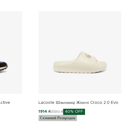
Active
Lacoste Шльопанці Жіночі Croco 2.0 Evo
1914 ₴
3190 ₴
40% OFF
Сезонний Розпродаж