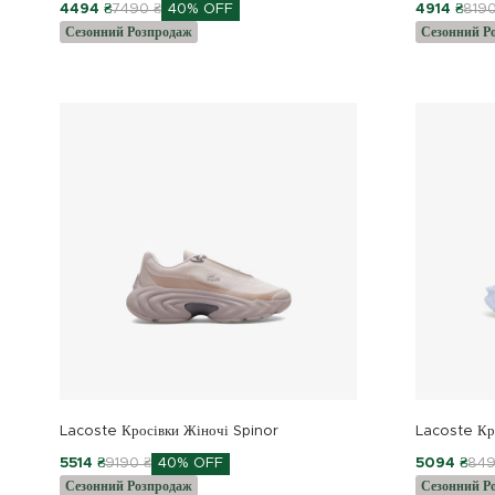
4494 ₴
7490 ₴
40% OFF
4914 ₴
8190
Сезонний Розпродаж
Сезонний Р
Lacoste Кросівки Жіночі Spinor
Lacoste Кр
5514 ₴
9190 ₴
40% OFF
5094 ₴
849
Сезонний Розпродаж
Сезонний Р