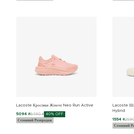
Lacoste Кросівки Жіночі Neo Run Active
Lacoste Шл
Hybrid
5094 ₴
8490 ₴
40% OFF
1554 ₴
2590
Сезонний Розпродаж
Сезонний Р