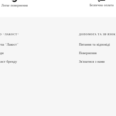
Безпечна оплата
Легке повернення
О “ЛАКОСТ”
ДОПОМОГА ТА ЗВ'ЯЗОК
упа “Лакост”
Питання та відповіді
ди
Повернення
хист бренду
Зв’язатися з нами