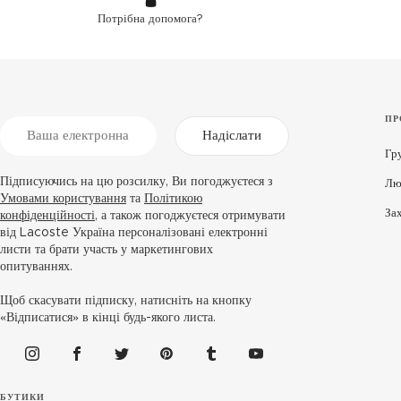
Потрібна допомога?
ПР
Надіслати
Гр
Підписуючись на цю розсилку, Ви погоджуєтеся з
Лю
Умовами користування
та
Політикою
За
конфіденційності
, а також погоджуєтеся отримувати
від Lacoste Україна персоналізовані електронні
листи та брати участь у маркетингових
опитуваннях.
Щоб скасувати підписку, натисніть на кнопку
«Відписатися» в кінці будь-якого листа.
БУТИКИ