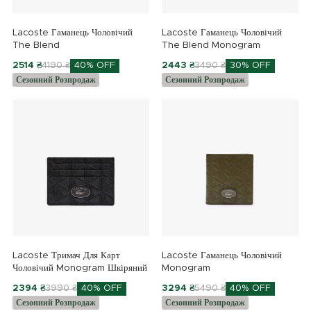
Lacoste Гаманець Чоловічий
Lacoste Гаманець Чоловічий
The Blend
The Blend Monogram
2514 ₴
4190 ₴
40% OFF
2443 ₴
3490 ₴
30% OFF
Сезонний Розпродаж
Сезонний Розпродаж
Lacoste Тримач Для Карт
Lacoste Гаманець Чоловічий
Чоловічий Monogram Шкіряний
Monogram
2394 ₴
3990 ₴
40% OFF
3294 ₴
5490 ₴
40% OFF
Сезонний Розпродаж
Сезонний Розпродаж