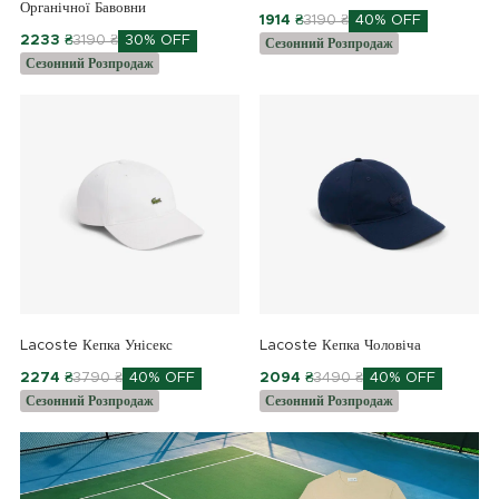
Органічної Бавовни
1914 ₴
3190 ₴
40% OFF
2233 ₴
3190 ₴
30% OFF
Сезонний Розпродаж
Сезонний Розпродаж
Lacoste Кепка Унісекс
Lacoste Кепка Чоловіча
2274 ₴
3790 ₴
40% OFF
2094 ₴
3490 ₴
40% OFF
Сезонний Розпродаж
Сезонний Розпродаж