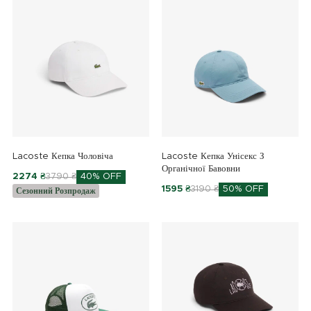
Lacoste Кепка Чоловіча
Lacoste Кепка Унісекс З
Органічної Бавовни
2274 ₴
3790 ₴
40% OFF
1595 ₴
3190 ₴
50% OFF
Сезонний Розпродаж