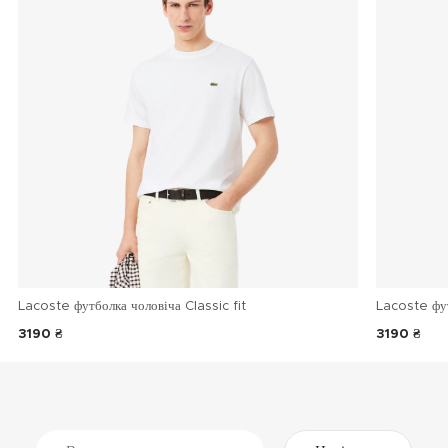
Lacoste футболка чоловіча Classic fit
Lacoste фу
3190 ₴
3190 ₴