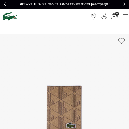
Знижка 10% на перше замовлення після реєстрації*
0
Легке
Потрібна
повернення
допомога?
Безкоштовна
Безпечна
доставка від
оплата
5000₴*