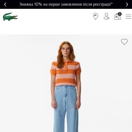
Знижка 10% на перше замовлення після реєстрації*
0
Легке
Потрібна
повернення
допомога?
Безкоштовна
Безпечна
доставка від
оплата
5000₴*