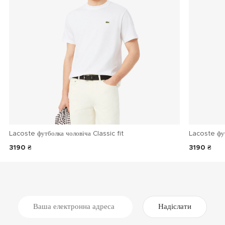
Lacoste футболка чоловіча Classic fit
Lacoste фу
3190 ₴
3190 ₴
Надіслати