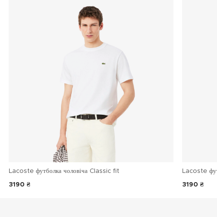
Lacoste футболка чоловіча Classic fit
Lacoste фу
3190 ₴
3190 ₴