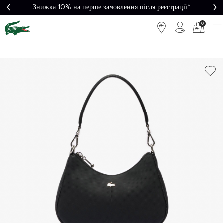
Знижка 10% на перше замовлення після реєстрації*
0
Легке
Потрібна
повернення
допомога?
Безкоштовна
Безпечна
доставка від
оплата
5000₴*