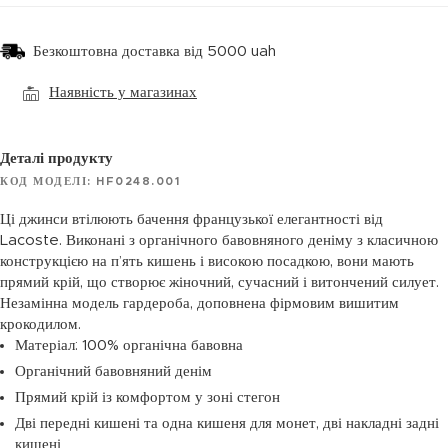
Безкоштовна доставка від 5000 uah
Наявність у магазинах
Деталі продукту
КОД МОДЕЛІ: HF0248.001
Ці джинси втілюють бачення французької елегантності від
Lacoste. Виконані з органічного бавовняного деніму з класичною
конструкцією на п’ять кишень і високою посадкою, вони мають
прямий крій, що створює жіночний, сучасний і витончений силует.
Незамінна модель гардероба, доповнена фірмовим вишитим
крокодилом.
Матеріал: 100% органічна бавовна
Органічний бавовняний денім
Прямий крій із комфортом у зоні стегон
Дві передні кишені та одна кишеня для монет, дві накладні задні
кишені