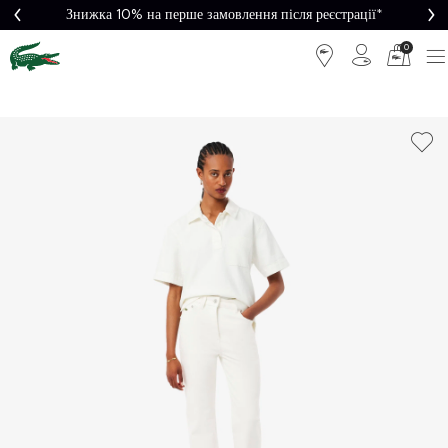
Знижка 10% на перше замовлення після реєстрації*
0
Легке
Потрібна
повернення
допомога?
Безкоштовна
Безпечна
доставка від
оплата
5000₴*