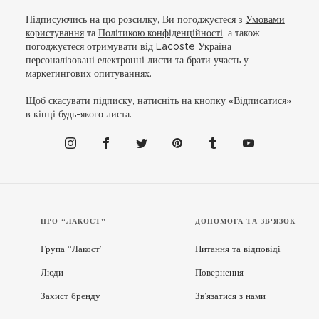
Підписуючись на цю розсилку, Ви погоджуєтеся з
Умовами
користування
та
Політикою конфіденційності
, а також
погоджуєтеся отримувати від Lacoste Україна
персоналізовані електронні листи та брати участь у
маркетингових опитуваннях.
Щоб скасувати підписку, натисніть на кнопку «Відписатися»
в кінці будь-якого листа.
ПРО “ЛАКОСТ”
ДОПОМОГА ТА ЗВ'ЯЗОК
Група “Лакост”
Питання та відповіді
Люди
Повернення
Захист бренду
Зв’язатися з нами