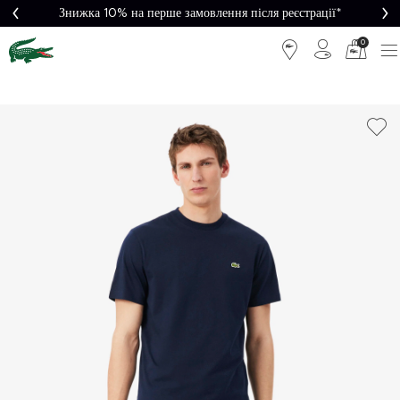
Знижка 10% на перше замовлення після реєстрації*
0
Легке
Потрібна
повернення
допомога?
Безкоштовна
Безпечна
доставка від
оплата
5000₴*