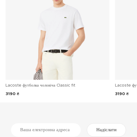
Lacoste футболка чоловіча Classic fit
Lacoste фу
3190 ₴
3190 ₴
Надіслати