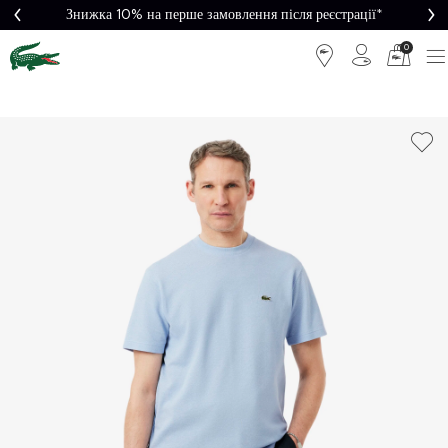
Знижка 10% на перше замовлення після реєстрації*
0
Легке
Потрібна
повернення
допомога?
Безкоштовна
Безпечна
доставка від
оплата
5000₴*