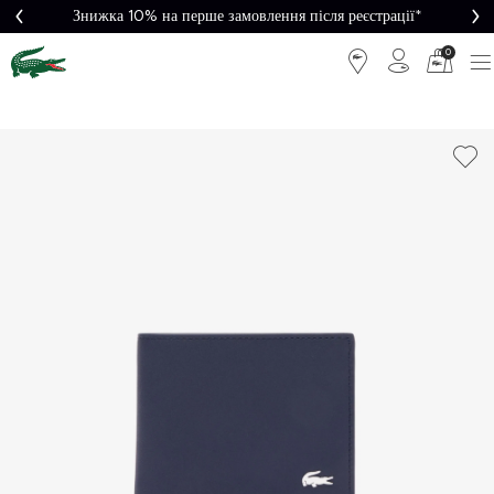
Знижка 10% на перше замовлення після реєстрації*
0
Легке
Потрібна
повернення
допомога?
Безкоштовна
Безпечна
доставка від
оплата
5000₴*