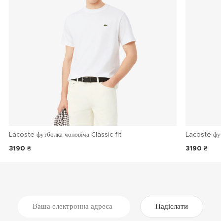
Lacoste футболка чоловіча Classic fit
Lacoste фу
3190 ₴
3190 ₴
Надіслати