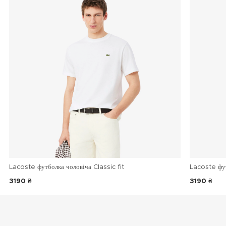
Lacoste футболка чоловіча Classic fit
Lacoste фу
3190 ₴
3190 ₴