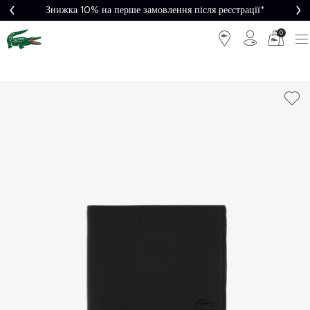
Знижка 10% на перше замовлення після реєстрації*
0
Легке
Потрібна
повернення
допомога?
Безкоштовна
Безпечна
доставка від
оплата
5000₴*