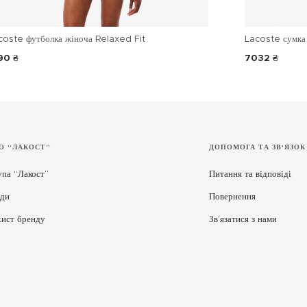
coste футболка жіноча Relaxed Fit
Lacoste сумка 
90 ₴
7032 ₴
О “ЛАКОСТ”
ДОПОМОГА ТА ЗВ'ЯЗОК
упа “Лакост”
Питання та відповіді
ди
Повернення
хист бренду
Зв’язатися з нами