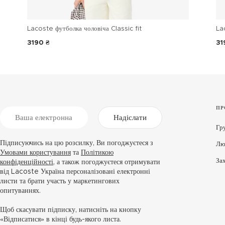
Lacoste футболка чоловіча Classic fit
La
3190 ₴
31
ПР
Надіслати
Гр
Підписуючись на цю розсилку, Ви погоджуєтеся з
Лю
Умовами користування
та
Політикою
За
конфіденційності
, а також погоджуєтеся отримувати
від Lacoste Україна персоналізовані електронні
листи та брати участь у маркетингових
опитуваннях.
Щоб скасувати підписку, натисніть на кнопку
«Відписатися» в кінці будь-якого листа.