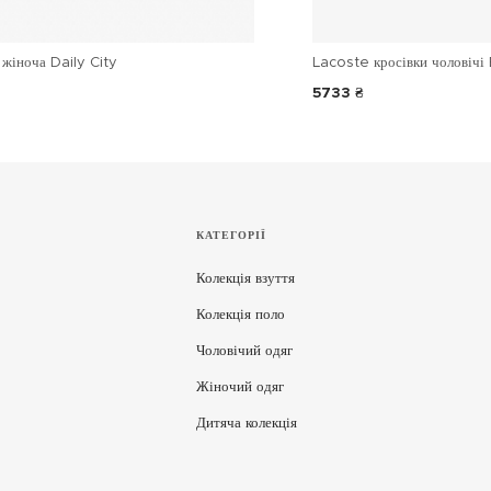
жіноча Daily City
Lacoste кросівки чоловічі 
5733 ₴
КАТЕГОРІЇ
Колекція взуття
Колекція поло
Чоловічий одяг
Жіночий одяг
Дитяча колекція