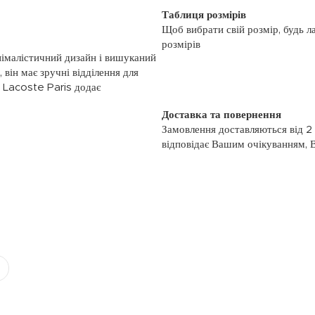
Таблиця розмірів
Щоб вибрати свій розмір, будь л
розмірів
німалістичний дизайн і вишуканий
 він має зручні відділення для
я Lacoste Paris додає
Доставка та повернення
Замовлення доставляються від 2
відповідає Вашим очікуванням, 
моменту отримання, якщо товар 
повернення, слідуйте інформації
із замовленням або зв’яжіться з
номером телефону: (044)-333-606