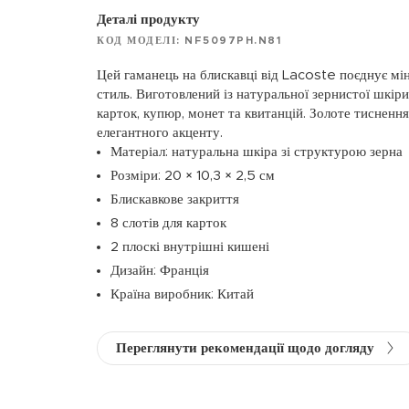
Деталі продукту
КОД МОДЕЛІ: NF5097PH.N81
Цей гаманець на блискавці від Lacoste поєднує мі
стиль. Виготовлений із натуральної зернистої шкіри,
карток, купюр, монет та квитанцій. Золоте тисненн
елегантного акценту.
Матеріал: натуральна шкіра зі структурою зерна
Розміри: 20 × 10,3 × 2,5 см
Блискавкове закриття
8 слотів для карток
2 плоскі внутрішні кишені
Дизайн: Франція
Країна виробник: Китай
Переглянути рекомендації щодо догляду