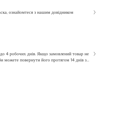
аска, ознайомтеся з нашим довідником
 до 4 робочих днів. Якщо замовлений товар не
Ви можете повернути його протягом 14 днів з
не був у використанні. Щоб здійснити
 у заяві на повернення, яку Ви отримали разом
 нашою службою підтримки клієнтів за
7 з понеділка по п’ятницю, з 10 до 18.