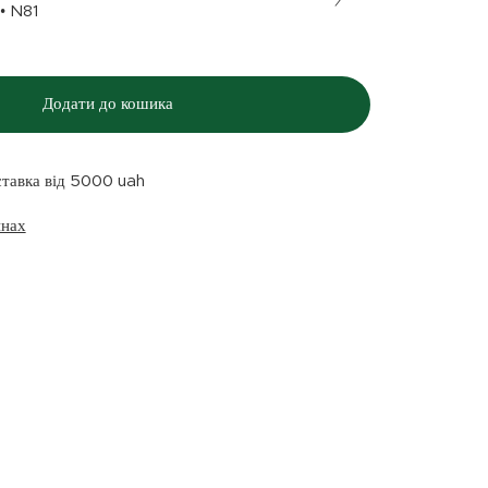
Бежевий • N81
Додати до кошика
ставка від 5000 uah
инах