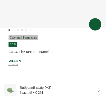
Сезонний Розпродаж
30%
Lacoste кепка чоловіча
2443 ₴
3490 ₴
Вибраний колір (+3)
Зелений • 02M