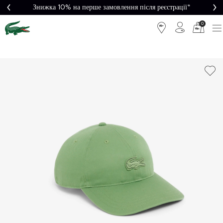
Знижка 10% на перше замовлення після реєстрації*
0
Легке
Потрібна
повернення
допомога?
Безкоштовна
Безпечна
доставка від
оплата
5000₴*