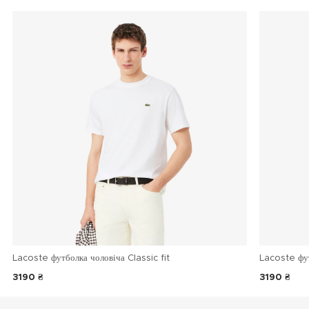
Lacoste футболка чоловіча Classic fit
Lacoste фу
3190 ₴
3190 ₴