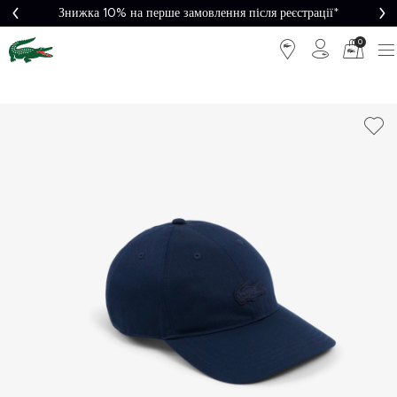
Знижка 10% на перше замовлення після реєстрації*
0
Легке
Потрібна
повернення
допомога?
Безкоштовна
Безпечна
доставка від
оплата
5000₴*