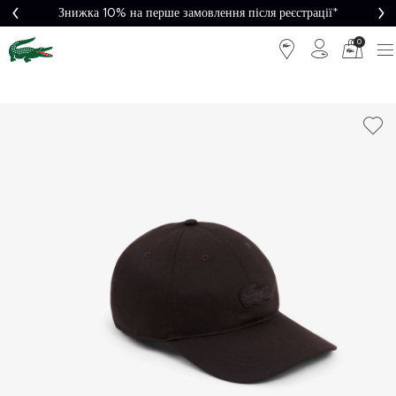
Знижка 10% на перше замовлення після реєстрації*
0
Легке
Потрібна
повернення
допомога?
Безкоштовна
Безпечна
доставка від
оплата
5000₴*