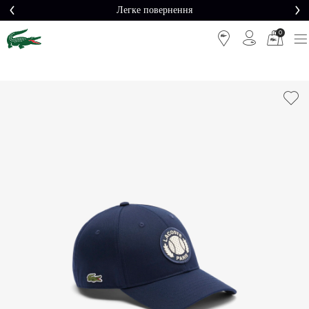
Легке повернення
0
Легке
Потрібна
повернення
допомога?
Безкоштовна
Безпечна
доставка від
оплата
5000₴*