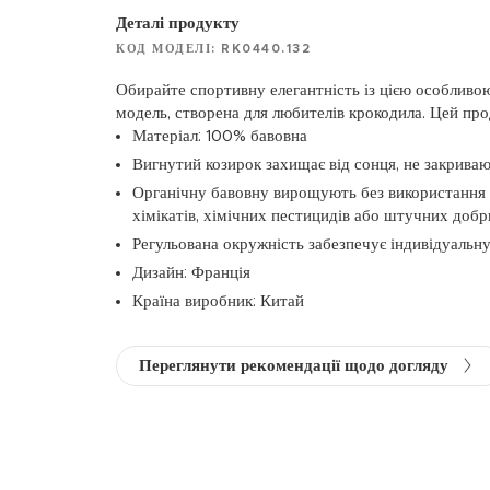
Деталі продукту
КОД МОДЕЛІ: RK0440.132
Обирайте спортивну елегантність із цією особливо
модель, створена для любителів крокодила. Цей про
Матеріал: 100% бавовна
Вигнутий козирок захищає від сонця, не закрива
Органічну бавовну вирощують без використання 
хімікатів, хімічних пестицидів або штучних добр
Регульована окружність забезпечує індивідуальн
Дизайн: Франція
Країна виробник: Китай
Переглянути рекомендації щодо догляду