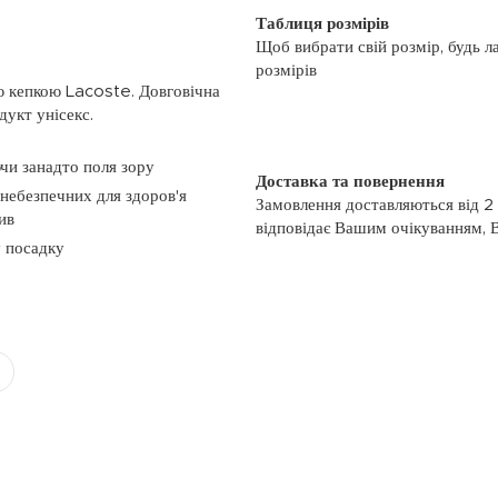
Таблиця розмірів
Щоб вибрати свій розмір, будь л
розмірів
ю кепкою Lacoste. Довговічна
дукт унісекс.
ючи занадто поля зору
Доставка та повернення
небезпечних для здоров'я
Замовлення доставляються від 2
ив
відповідає Вашим очікуванням, 
у посадку
моменту отримання, якщо товар 
повернення, слідуйте інформації
із замовленням або зв’яжіться з
номером телефону: (044)-333-606