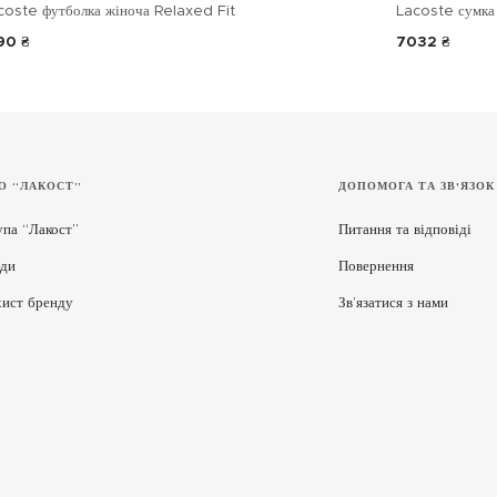
coste футболка жіноча Relaxed Fit
Lacoste сумка 
90 ₴
7032 ₴
О “ЛАКОСТ”
ДОПОМОГА ТА ЗВ'ЯЗОК
упа “Лакост”
Питання та відповіді
ди
Повернення
хист бренду
Зв’язатися з нами