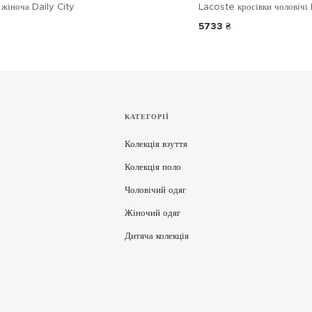
жіноча Daily City
Lacoste кросівки чоловічі 
5733 ₴
КАТЕГОРІЇ
Колекція взуття
Колекція поло
Чоловічий одяг
Жіночий одяг
Дитяча колекція