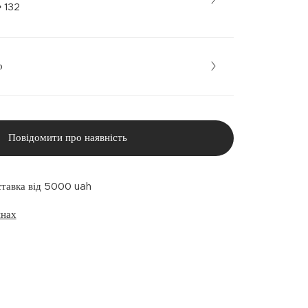
елений • 132
р
Повідомити про наявність
ставка від 5000 uah
инах