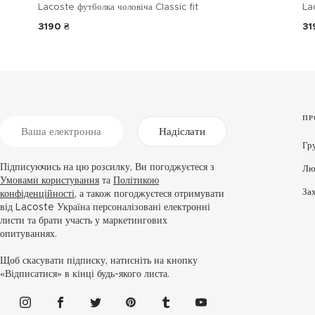
Lacoste футболка чоловіча Classic fit
La
3190 ₴
31
ПР
Надіслати
Гр
Підписуючись на цю розсилку, Ви погоджуєтеся з
Лю
Умовами користування
та
Політикою
За
конфіденційності
, а також погоджуєтеся отримувати
від Lacoste Україна персоналізовані електронні
листи та брати участь у маркетингових
опитуваннях.
Щоб скасувати підписку, натисніть на кнопку
«Відписатися» в кінці будь-якого листа.