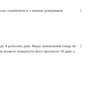
аска, ознайомтеся з нашим довідником
 до 4 робочих днів. Якщо замовлений товар не
Ви можете повернути його протягом 14 днів з
не був у використанні. Щоб здійснити
 у заяві на повернення, яку Ви отримали разом
 нашою службою підтримки клієнтів за
7 з понеділка по п’ятницю, з 10 до 18.