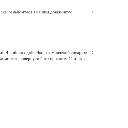
аска, ознайомтеся з нашим довідником
 до 4 робочих днів. Якщо замовлений товар не
Ви можете повернути його протягом 14 днів з
не був у використанні. Щоб здійснити
 у заяві на повернення, яку Ви отримали разом
 нашою службою підтримки клієнтів за
7 з понеділка по п’ятницю, з 10 до 18.