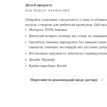
Деталі продукту
КОД МОДЕЛІ: RK0440.HD9
Обирайте спортивну елегантність із цією особливо
модель, створена для любителів крокодила. Цей про
Матеріал: 100% бавовна
Вигнутий козирок захищає від сонця, не закрива
Органічну бавовну вирощують без використання 
хімікатів, хімічних пестицидів або штучних добр
Регульована окружність забезпечує індивідуальн
Дизайн: Франція
Країна виробник: Китай
Переглянути рекомендації щодо догляду