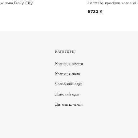
жіноча Daily City
Lacoste кросівки чоловічі 
5733 ₴
КАТЕГОРІЇ
Колекція взуття
Колекція поло
Чоловічий одяг
Жіночий одяг
Дитяча колекція