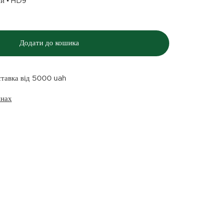
Блакитний • HD9
Додати до кошика
ставка від 5000 uah
инах