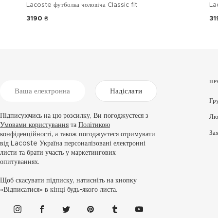
Lacoste футболка чоловіча Classic fit
La
3190 ₴
31
ПР
Надіслати
Гр
Підписуючись на цю розсилку, Ви погоджуєтеся з
Лю
Умовами користування
та
Політикою
За
конфіденційності
, а також погоджуєтеся отримувати
від Lacoste Україна персоналізовані електронні
листи та брати участь у маркетингових
опитуваннях.
Щоб скасувати підписку, натисніть на кнопку
«Відписатися» в кінці будь-якого листа.