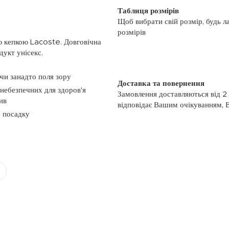
Таблиця розмірів
Щоб вибрати свій розмір, будь л
розмірів
ю кепкою Lacoste. Довговічна
дукт унісекс.
ючи занадто поля зору
Доставка та повернення
небезпечних для здоров'я
Замовлення доставляються від 2
ив
відповідає Вашим очікуванням, 
у посадку
моменту отримання, якщо товар 
повернення, слідуйте інформації
із замовленням або зв’яжіться з
номером телефону: (044)-333-606