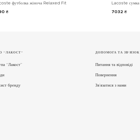
coste футболка жіноча Relaxed Fit
Lacoste сумка 
90 ₴
7032 ₴
О “ЛАКОСТ”
ДОПОМОГА ТА ЗВ'ЯЗОК
упа “Лакост”
Питання та відповіді
ди
Повернення
хист бренду
Зв’язатися з нами