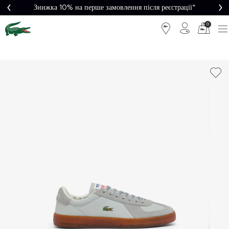
Знижка 10% на перше замовлення після реєстрації*
0
Легке
Потрібна
повернення
допомога?
Безкоштовна
Безпечна
доставка від
оплата
5000₴*