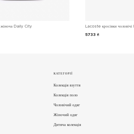
жіноча Daily City
Lacoste кросівки чоловічі 
5733 ₴
КАТЕГОРІЇ
Колекція взуття
Колекція поло
Чоловічий одяг
Жіночий одяг
Дитяча колекція