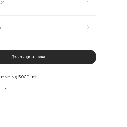
• 14X
р
Додати до кошика
ставка від 5000 uah
инах