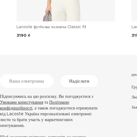
Lacoste футболка чоловіча Classic fit
La
3190 ₴
31
ПР
Надіслати
Гр
Підписуючись на цю розсилку, Ви погоджуєтеся з
Лю
Умовами користування
та
Політикою
За
конфіденційності
, а також погоджуєтеся отримувати
від Lacoste Україна персоналізовані електронні
листи та брати участь у маркетингових
опитуваннях.