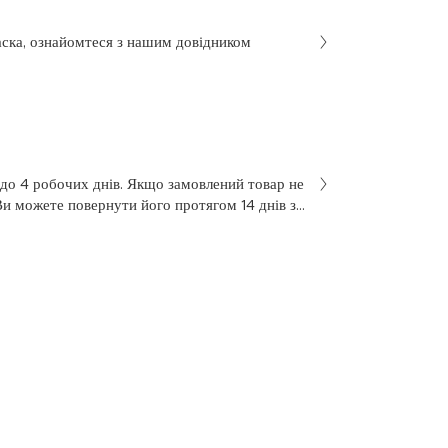
аска, ознайомтеся з нашим довідником
 до 4 робочих днів. Якщо замовлений товар не
Ви можете повернути його протягом 14 днів з
не був у використанні. Щоб здійснити
 у заяві на повернення, яку Ви отримали разом
 нашою службою підтримки клієнтів за
7 з понеділка по п’ятницю, з 10 до 18.