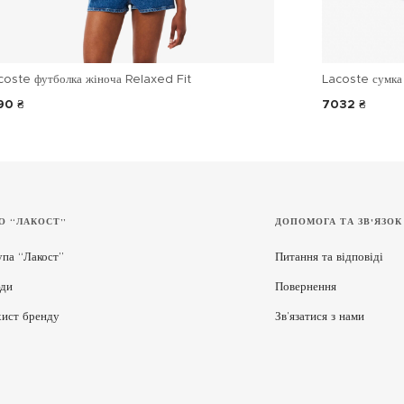
coste футболка жіноча Relaxed Fit
Lacoste сумка 
90 ₴
7032 ₴
О “ЛАКОСТ”
ДОПОМОГА ТА ЗВ'ЯЗОК
упа “Лакост”
Питання та відповіді
ди
Повернення
хист бренду
Зв’язатися з нами