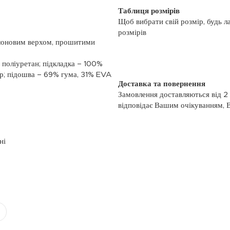
Таблиця розмірів
Щоб вибрати свій розмір, будь л
розмірів
ейлоновим верхом, прошитими
 поліуретан; підкладка – 100%
ер; підошва – 69% гума, 31% EVA
Доставка та повернення
Замовлення доставляються від 2
відповідає Вашим очікуванням, 
моменту отримання, якщо товар 
повернення, слідуйте інформації
із замовленням або зв’яжіться з
ні
номером телефону: (044)-333-606