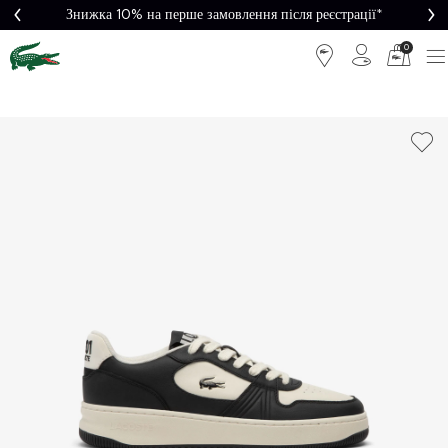
Знижка 10% на перше замовлення після реєстрації*
0
Легке
Потрібна
повернення
допомога?
Безкоштовна
Безпечна
доставка від
оплата
5000₴*