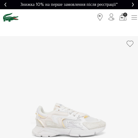
Знижка 10% на перше замовлення після реєстрації*
0
Легке
Потрібна
повернення
допомога?
Безкоштовна
Безпечна
доставка від
оплата
5000₴*