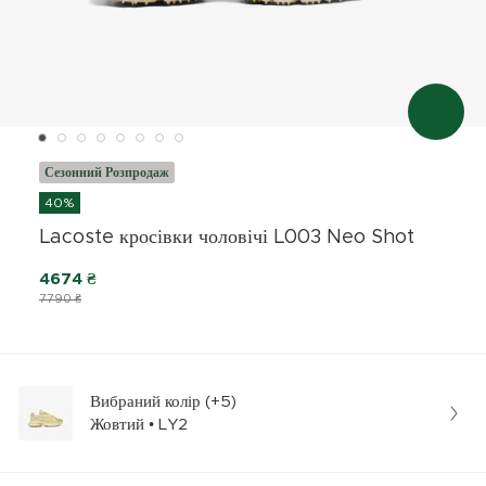
Сезонний Розпродаж
40%
Lacoste кросівки чоловічі L003 Neo Shot
4674 ₴
7790 ₴
Вибраний колір (+5)
Жовтий • LY2