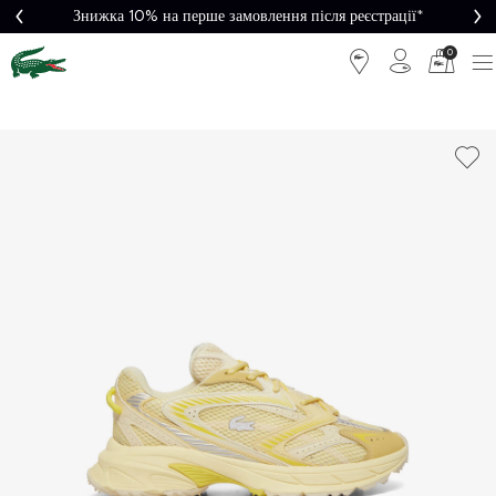
Знижка 10% на перше замовлення після реєстрації*
0
Легке
Потрібна
повернення
допомога?
Безкоштовна
Безпечна
доставка від
оплата
5000₴*