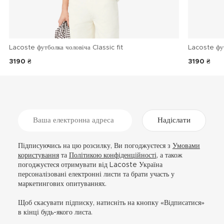
Lacoste футболка чоловіча Classic fit
Lacoste фу
3190 ₴
3190 ₴
Надіслати
Підписуючись на цю розсилку, Ви погоджуєтеся з
Умовами
користування
та
Політикою конфіденційності
, а також
погоджуєтеся отримувати від Lacoste Україна
персоналізовані електронні листи та брати участь у
маркетингових опитуваннях.
Щоб скасувати підписку, натисніть на кнопку «Відписатися»
в кінці будь-якого листа.