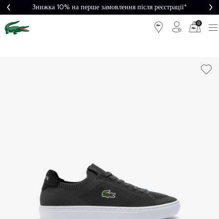
Знижка 10% на перше замовлення після реєстрації*
0
Легке
Потрібна
повернення
допомога?
Безкоштовна
Безпечна
доставка від
оплата
5000₴*