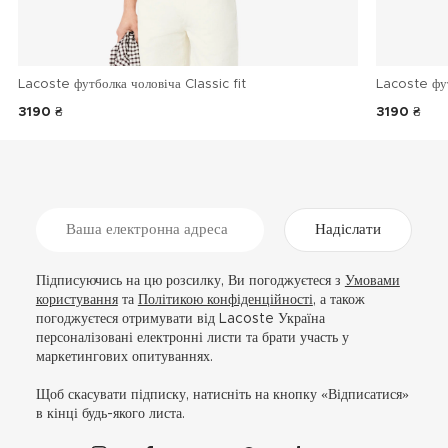
Lacoste футболка чоловіча Classic fit
Lacoste фу
3190 ₴
3190 ₴
Надіслати
Підписуючись на цю розсилку, Ви погоджуєтеся з
Умовами
користування
та
Політикою конфіденційності
, а також
погоджуєтеся отримувати від Lacoste Україна
персоналізовані електронні листи та брати участь у
маркетингових опитуваннях.
Щоб скасувати підписку, натисніть на кнопку «Відписатися»
в кінці будь-якого листа.