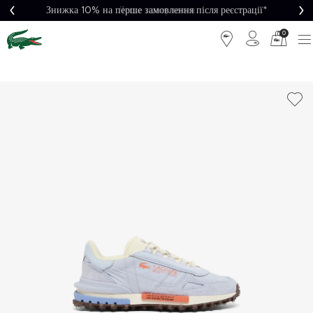
Знижка 10% на перше замовлення після реєстрації*
Легке повернення
0
Легке
Потрібна
повернення
допомога?
Безкоштовна
Безпечна
доставка від
оплата
5000₴*