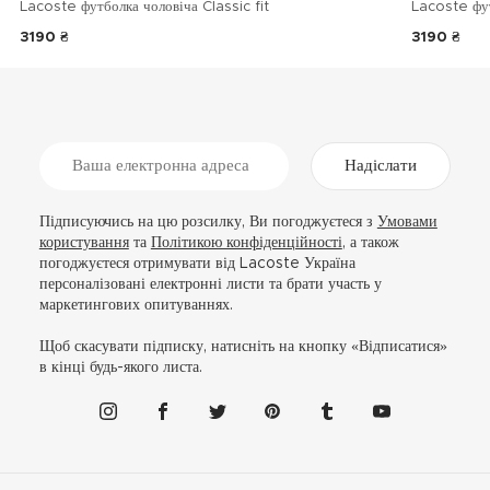
Lacoste футболка чоловіча Classic fit
Lacoste фу
3190 ₴
3190 ₴
Надіслати
Підписуючись на цю розсилку, Ви погоджуєтеся з
Умовами
користування
та
Політикою конфіденційності
, а також
погоджуєтеся отримувати від Lacoste Україна
персоналізовані електронні листи та брати участь у
маркетингових опитуваннях.
Щоб скасувати підписку, натисніть на кнопку «Відписатися»
в кінці будь-якого листа.