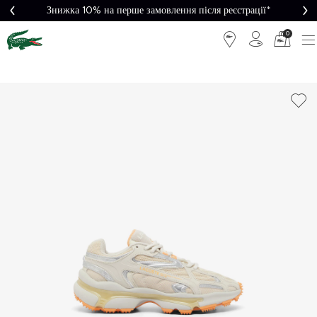
Знижка 10% на перше замовлення після реєстрації*
0
Легке
Потрібна
повернення
допомога?
Безкоштовна
Безпечна
доставка від
оплата
5000₴*