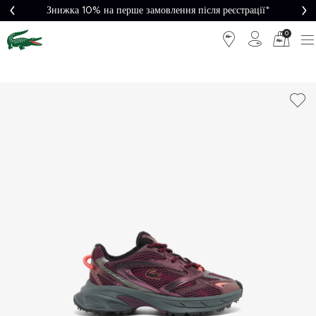
Знижка 10% на перше замовлення після реєстрації*
0
Легке
Потрібна
повернення
допомога?
Безкоштовна
Безпечна
доставка від
оплата
5000₴*