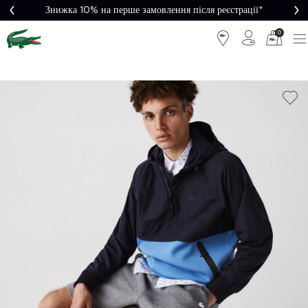
Знижка 10% на перше замовлення після реєстрації*
0
Легке
Потрібна
повернення
допомога?
Безкоштовна
Безпечна
доставка від
оплата
5000₴*