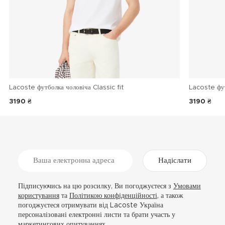
Lacoste футболка чоловіча Classic fit
Lacoste фу
3190 ₴
3190 ₴
Надіслати
Підписуючись на цю розсилку, Ви погоджуєтеся з
Умовами
користування
та
Політикою конфіденційності
, а також
погоджуєтеся отримувати від Lacoste Україна
персоналізовані електронні листи та брати участь у
маркетингових опитуваннях.