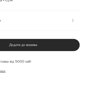
Блакитний • 02M
р
Додати до кошика
ставка від 5000 uah
инах