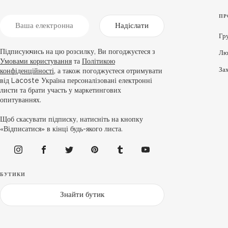
ПР
Надіслати
Гр
Підписуючись на цю розсилку, Ви погоджуєтеся з
Лю
Умовами користування
та
Політикою
За
конфіденційності
, а також погоджуєтеся отримувати
від Lacoste Україна персоналізовані електронні
листи та брати участь у маркетингових
опитуваннях.
Щоб скасувати підписку, натисніть на кнопку
«Відписатися» в кінці будь-якого листа.
БУТИКИ
Знайти бутик