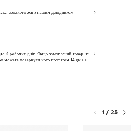
аска, ознайомтеся з нашим довідником
 до 4 робочих днів. Якщо замовлений товар не
Ви можете повернути його протягом 14 днів з
не був у використанні. Щоб здійснити
 у заяві на повернення, яку Ви отримали разом
 нашою службою підтримки клієнтів за
7 з понеділка по п’ятницю, з 10 до 18.
1
/
25