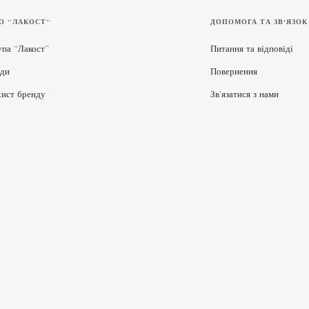
О “ЛАКОСТ”
ДОПОМОГА ТА ЗВ'ЯЗОК
упа “Лакост”
Питання та відповіді
ди
Повернення
хист бренду
Зв’язатися з нами