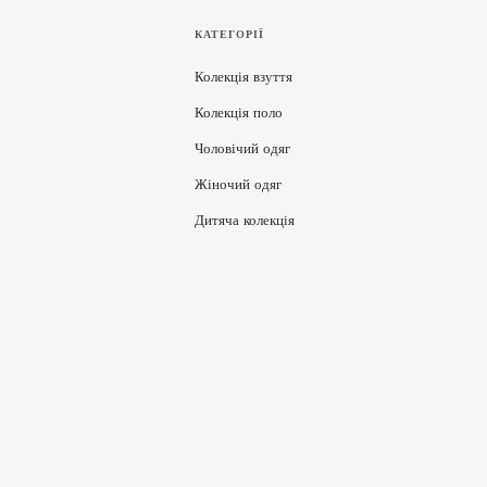
КАТЕГОРІЇ
Колекція взуття
Колекція поло
Чоловічий одяг
Жіночий одяг
Дитяча колекція