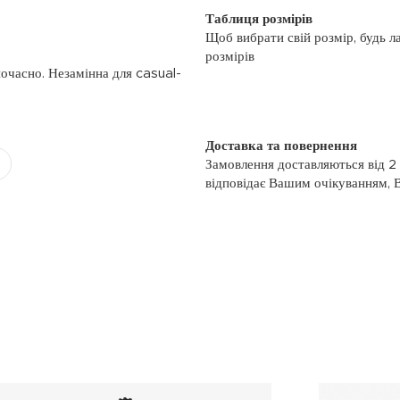
Таблиця розмірів
Щоб вибрати свій розмір, будь л
розмірів
ночасно. Незамінна для casual-
Доставка та повернення
Замовлення доставляються від 2
відповідає Вашим очікуванням, 
моменту отримання, якщо товар 
повернення, слідуйте інформації
із замовленням або зв’яжіться з
номером телефону: (044)-333-606