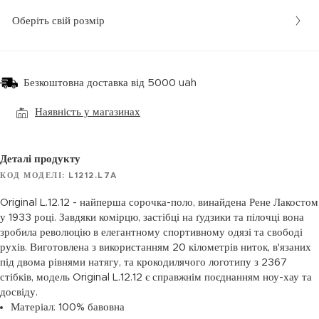
Оберіть свій розмір
Безкоштовна доставка від 5000 uah
Наявність у магазинах
Деталі продукту
КОД МОДЕЛІ: L1212.L7A
Original L.12.12 - найперша сорочка-поло, винайдена Рене Лакостом
у 1933 році. Завдяки комірцю, застібці на ґудзики та пілочці вона
зробила революцію в елегантному спортивному одязі та свободі
рухів. Виготовлена з використанням 20 кілометрів ниток, в'язаних
під двома рівнями натягу, та крокодилячого логотипу з 2367
стібків, модель Original L.12.12 є справжнім поєднанням ноу-хау та
досвіду.
Матеріал: 100% бавовна