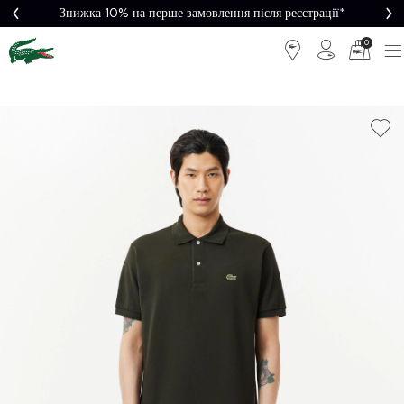
Знижка 10% на перше замовлення після реєстрації*
0
Легке
Потрібна
повернення
допомога?
Безкоштовна
Безпечна
доставка від
оплата
5000₴*