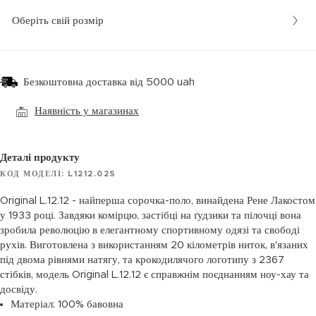
Оберіть свій розмір
Безкоштовна доставка від 5000 uah
Наявність у магазинах
Деталі продукту
КОД МОДЕЛІ: L1212.02S
Original L.12.12 - найперша сорочка-поло, винайдена Рене Лакостом
у 1933 році. Завдяки комірцю, застібці на ґудзики та пілочці вона
зробила революцію в елегантному спортивному одязі та свободі
рухів. Виготовлена з використанням 20 кілометрів ниток, в'язаних
під двома рівнями натягу, та крокодилячого логотипу з 2367
стібків, модель Original L.12.12 є справжнім поєднанням ноу-хау та
досвіду.
Матеріал: 100% бавовна