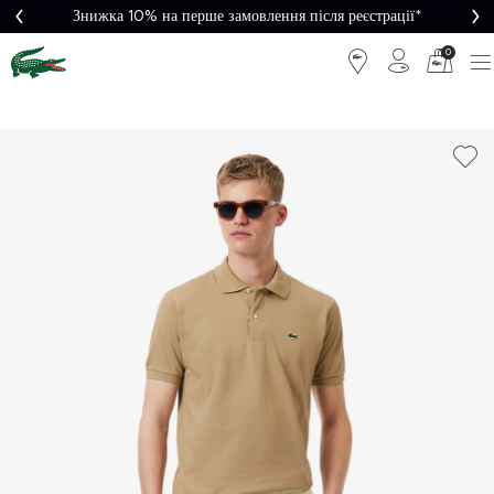
Знижка 10% на перше замовлення після реєстрації*
0
Легке
Потрібна
повернення
допомога?
Безкоштовна
Безпечна
доставка від
оплата
5000₴*