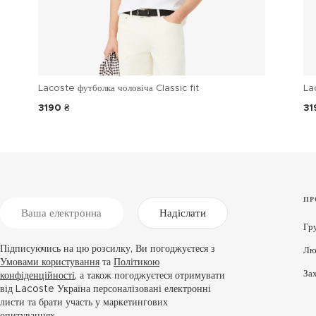
Lacoste футболка чоловіча Classic fit
La
3190 ₴
31
ПР
Надіслати
Гр
Підписуючись на цю розсилку, Ви погоджуєтеся з
Лю
Умовами користування
та
Політикою
За
конфіденційності
, а також погоджуєтеся отримувати
від Lacoste Україна персоналізовані електронні
листи та брати участь у маркетингових