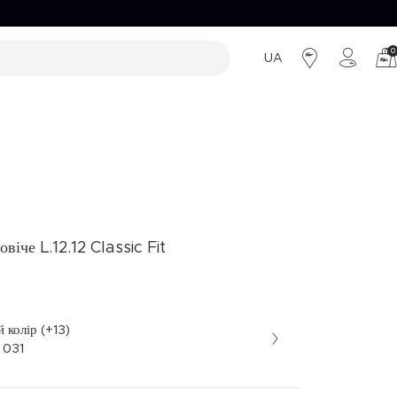
0
UA
льні пропозиції
ВИРОБИ ЗІ ШКІРИ
ВИРОБИ ЗІ ШКІРИ
Сумки
Сумки
Гаманці
Гаманці
Ремені
віче L.12.12 Classic Fit
 колір (+13)
рний • 031