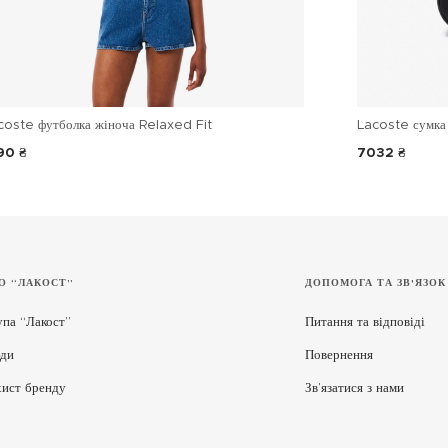
coste футболка жіноча Relaxed Fit
Lacoste сумка 
90 ₴
7032 ₴
О “ЛАКОСТ”
ДОПОМОГА ТА ЗВ'ЯЗОК
упа “Лакост”
Питання та відповіді
ди
Повернення
хист бренду
Зв’язатися з нами