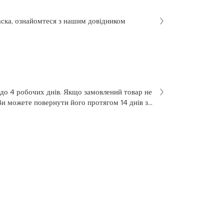
аска, ознайомтеся з нашим довідником
 до 4 робочих днів. Якщо замовлений товар не
Ви можете повернути його протягом 14 днів з
не був у використанні. Щоб здійснити
 у заяві на повернення, яку Ви отримали разом
 нашою службою підтримки клієнтів за
7 з понеділка по п’ятницю, з 10 до 18.