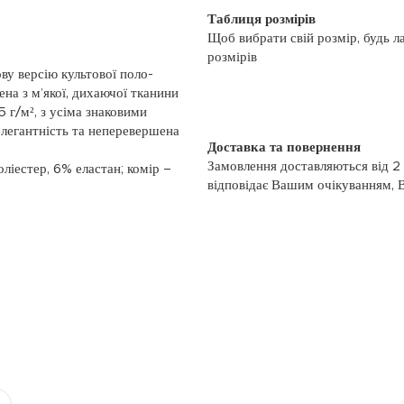
Таблиця розмірів
Щоб вибрати свій розмір, будь л
розмірів
ву версію культової поло-
на з м’якої, дихаючої тканини
5 г/м², з усіма знаковими
 елегантність та неперевершена
Доставка та повернення
Замовлення доставляються від 2
ліестер, 6% еластан; комір –
відповідає Вашим очікуванням, 
моменту отримання, якщо товар 
повернення, слідуйте інформації
із замовленням або зв’яжіться з
номером телефону: (044)-333-606