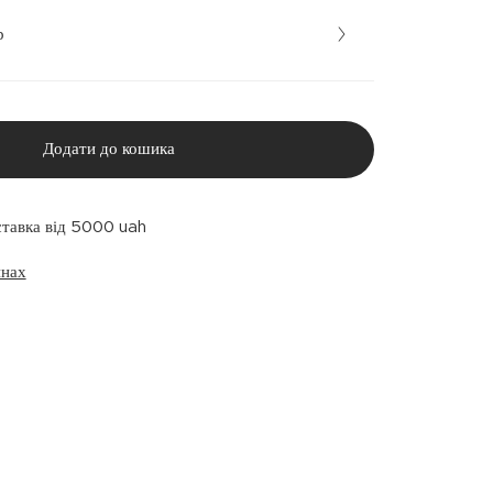
р
Додати до кошика
ставка від 5000 uah
инах