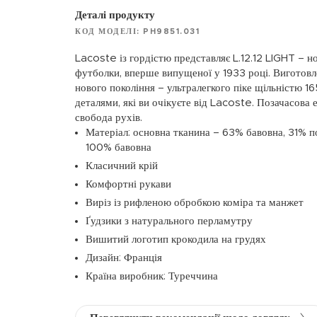
Деталі продукту
КОД МОДЕЛІ: PH9851.031
Lacoste із гордістю представляє L.12.12 LIGHT – но
футболки, вперше випущеної у 1933 році. Виготовле
нового покоління – ультралегкого піке щільністю 16
деталями, які ви очікуєте від Lacoste. Позачасова
свобода рухів.
Матеріал: основна тканина – 63% бавовна, 31% по
100% бавовна
Класичний крій
Комфортні рукави
Виріз із рифленою обробкою коміра та манжет
Ґудзики з натурального перламутру
Вишитий логотип крокодила на грудях
Дизайн: Франція
Країна виробник: Туреччина