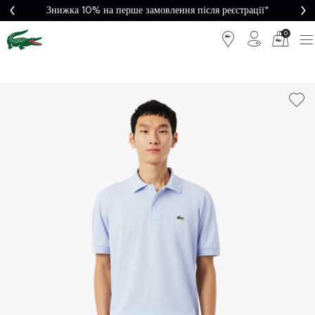
Знижка 10% на перше замовлення після реєстрації*
0
Легке
Потрібна
повернення
допомога?
Безкоштовна
Безпечна
доставка від
оплата
5000₴*