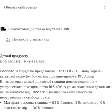
Оберіть свій розмір
Безкоштовна доставка від 5000 uah
Наявність у магазинах
Деталі продукту
КОД МОДЕЛІ: PH9851.J2G
Lacoste із гордістю представляє L.12.12 LIGHT – нову версію
культової поло-футболки, вперше випущеної у 1933 році.
Виготовлена з м’якої, дихаючої тканини нового покоління –
ультралегкого піке щільністю 165 г/м², з усіма знаковими деталями,
які ви очікуєте від Lacoste. Позачасова елегантність та
неперевершена свобода рухів.
Матеріал: основна тканина – 63% бавовна, 31% поліестер, 6%
еластан; комір – 100% бавовна