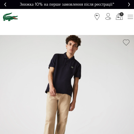
Знижка 10% на перше замовлення після реєстрації*
0
Легке
Потрібна
повернення
допомога?
Безкоштовна
Безпечна
доставка від
оплата
5000₴*