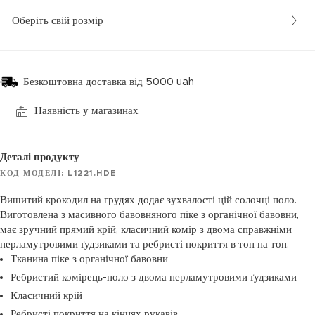
Оберіть свій розмір
Безкоштовна доставка від 5000 uah
Наявність у магазинах
Деталі продукту
КОД МОДЕЛІ: L1221.HDE
Вишитий крокодил на грудях додає зухвалості цій солочці поло.
Виготовлена з масивного бавовняного піке з органічної бавовни,
має зручний прямий крій, класичний комір з двома справжніми
перламутровими ґудзиками та ребристі покриття в тон на тон.
Тканина піке з органічної бавовни
Ребристий комірець-поло з двома перламутровими ґудзиками
Класичний крій
Ребристі покриття на кінцях рукавів