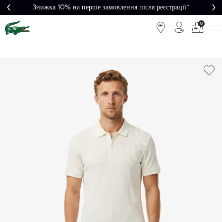
Знижка 10% на перше замовлення після реєстрації*
0
Легке
Потрібна
повернення
допомога?
Безкоштовна
Безпечна
доставка від
оплата
5000₴*