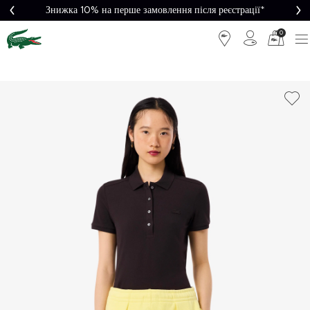
Знижка 10% на перше замовлення після реєстрації*
0
Легке
Потрібна
повернення
допомога?
Безкоштовна
Безпечна
доставка від
оплата
5000₴*