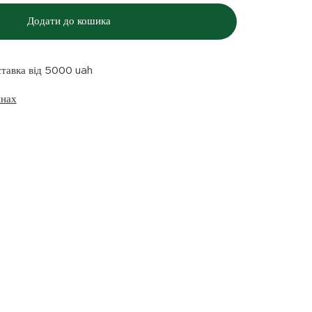
Додати до кошика
ставка від 5000 uah
инах