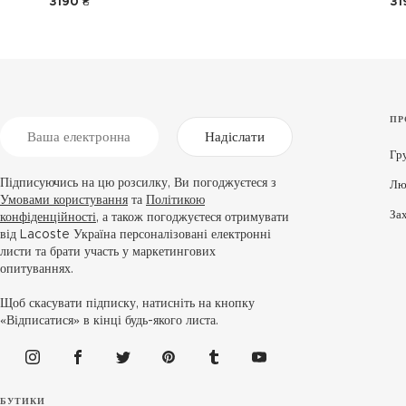
3190 ₴
31
ПР
Надіслати
Гр
Підписуючись на цю розсилку, Ви погоджуєтеся з
Лю
Умовами користування
та
Політикою
За
конфіденційності
, а також погоджуєтеся отримувати
від Lacoste Україна персоналізовані електронні
листи та брати участь у маркетингових
опитуваннях.
Щоб скасувати підписку, натисніть на кнопку
«Відписатися» в кінці будь-якого листа.
БУТИКИ