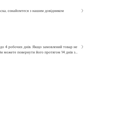
аска, ознайомтеся з нашим довідником
 до 4 робочих днів. Якщо замовлений товар не
Ви можете повернути його протягом 14 днів з
не був у використанні. Щоб здійснити
 у заяві на повернення, яку Ви отримали разом
 нашою службою підтримки клієнтів за
7 з понеділка по п’ятницю, з 10 до 18.