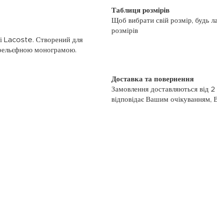
Таблиця розмірів
Щоб вибрати свій розмір, будь л
розмірів
ні Lacoste. Створений для
 рельєфною монограмою.
Доставка та повернення
Замовлення доставляються від 2
відповідає Вашим очікуванням, 
моменту отримання, якщо товар 
повернення, слідуйте інформації
із замовленням або зв’яжіться з
номером телефону: (044)-333-606