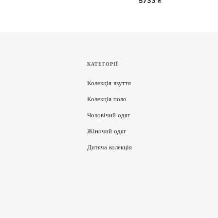
5733 ₴
КАТЕГОРІЇ
Колекція взуття
Колекція поло
Чоловічий одяг
Жіночий одяг
Дитяча колекція