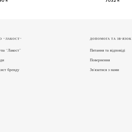
90 ₴
7032 ₴
О “ЛАКОСТ”
ДОПОМОГА ТА ЗВ'ЯЗОК
упа “Лакост”
Питання та відповіді
ди
Повернення
хист бренду
Зв’язатися з нами