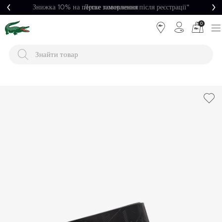
Легке повернення
0
Легке
Потрібна
повернення
допомога?
Безкоштовна
Безпечна
доставка від
оплата
5000₴*