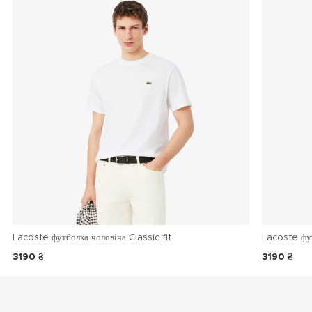
Lacoste футболка чоловіча Classic fit
Lacoste фу
3190 ₴
3190 ₴