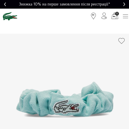
Знижка 10% на перше замовлення після реєстрації*
0
Легке
Потрібна
повернення
допомога?
Безкоштовна
Безпечна
доставка від
оплата
5000₴*