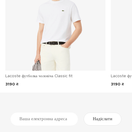
Lacoste футболка чоловіча Classic fit
Lacoste фу
3190 ₴
3190 ₴
Надіслати